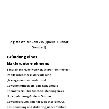
Brigitte Walter vom ZIA (Quelle: Gunnar 
Gombert)
Gründung eines 
Maklerunternehmens
Sandra Maria Müller von Herzstuben - Immobilien 
im Allgäu brachte in der Vorlesung 
„Management von Wohn- und 
Gewerbeimmobilien“ eine ganz andere 
Thematik ein - ihre frischen Erfahrungen als 
Unternehmensgründerin. Von der 
Gewerbeerlaubnis bis hin zu Rechtsform, CI, 
Positionierung und Marketing, über effektive 