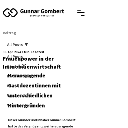
Beitrag
All Posts
30. Apr. 2024
1 Min. Lesezeit
All Posts
Frauenpower in der
Immobilienwirtschaft
Strategie
Herausragende 
Nachhaltigkeit
Gastdozentinnen mit 
Investition
unterschiedlichen 
Wissenschaft
Hintergründen
Veranstaltung
Unser Gründer und Inhaber Gunnar Gombert 
hatte das Vergnügen, zwei herausragende 