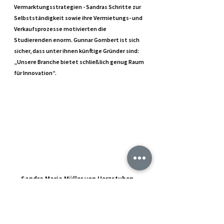
Vermarktungsstrategien - Sandras Schritte zur 
Selbstständigkeit sowie ihre Vermietungs- und 
Verkaufsprozesse motivierten die 
Studierenden enorm. Gunnar Gombert ist sich 
sicher, dass unter ihnen künftige Gründer sind: 
„Unsere Branche bietet schließlich genug Raum 
für Innovation“.
Sandra Maria Müller von Herzstuben - 
Immobilien im Allgäu (Quelle: Gunnar 
Gombert)
Ein herzliches Dankeschön an Brigitte und 