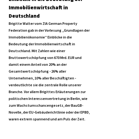
Immobilienwirtschaft in 
Deutschland
Brigitte Walter vom ZIA German Property 
Federation gab in der Vorlesung „Grundlagen der 
Immobilienökonomie“ Einblicke in die 
Bedeutung der Immobilienwirtschaft in 
Deutschland. Mit Zahlen wie einer 
Bruttowertschöpfung von 670 Mrd. EUR und 
damit einem Anteil von 20% an der 
Gesamtwertschöpfung - 26% aller 
Unternehmen, 10% aller Beschäftigten - 
verdeutlichte sie die zentrale Rolle unserer 
Branche. Vor allem Brigittes Erläuterungen zur 
politischen Interessenvertretung in Berlin, wie 
zum Wachstumschancengesetz, der BauGB-
Novelle, der EU-Gebäuderichtlinie oder der EPBD, 
waren extrem spannend und am Puls der Zeit.