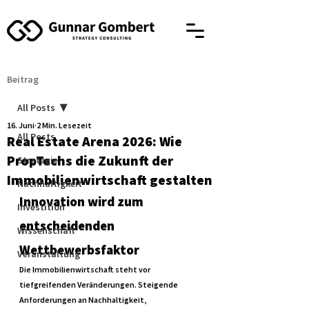
Beitrag
All Posts
16. Juni
2 Min. Lesezeit
All Posts
Real Estate Arena 2026: Wie
PropTechs die Zukunft der
Strategie
Immobilienwirtschaft gestalten
Nachhaltigkeit
Innovation wird zum 
Investition
entscheidenden 
Wissenschaft
Wettbewerbsfaktor
Veranstaltung
Die Immobilienwirtschaft steht vor 
tiefgreifenden Veränderungen. Steigende 
Anforderungen an Nachhaltigkeit, 