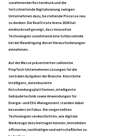
zunehmender Kostendruck und die 
fortschreitende Digitalisierung zwingen 
Unternehmen dazu, bestehende Prozesse neu 
zu denken. Die Real Estate Arena 2026 hat 
eindrucksvoll gezeigt, dass innovative 
Technologien zunehmend eine Schlüsselrolle 
bei der Bewältigung dieser Herausforderungen 
einnehmen.
Auf der Messe präsentierten zahlreiche 
PropTech-Unternehmen Lösungen für die 
zentralen Aufgaben der Branche. Künstliche 
Intelligenz, datenbasierte 
Entscheidungsplattformen, intelligente 
Gebäudetechnik sowie Anwendungen für 
Energie- und ESG-Management standen dabei 
besonders im Fokus. Die vorgestellten 
Technologien verdeutlichten, wie digitale 
Werkzeuge dazu beitragen können, Immobilien 
effizienter, nachhaltiger und wirtschaftlicher zu 