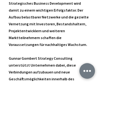
Strategisches Business Development wird 
damit zu einem wichtigen Erfolgsfaktor. Der 
Aufbau belastbarer Netzwerke und die gezielte 
Vernetzung mit Investoren, Bestandshaltern, 
Projektentwicklern und weiteren 
Marktteilnehmern schaffen die 
Voraussetzungen für nachhaltiges Wachstum.
Gunnar Gombert Strategy Consulting 
unterstützt Unternehmen dabei, diese 
Verbindungen aufzubauen und neue 
Geschäftsmöglichkeiten innerhalb des 
Immobilienökosystems zu erschließen. Durch 
strategische Vernetzung und gezielte 
Marktpositionierung hilft das Unternehmen 
dabei, Innovationen schneller in die Praxis zu 
bringen und den Zugang zu relevanten 
Entscheidern zu erleichtern.
Die Real Estate Arena 2026 hat erneut gezeigt, 