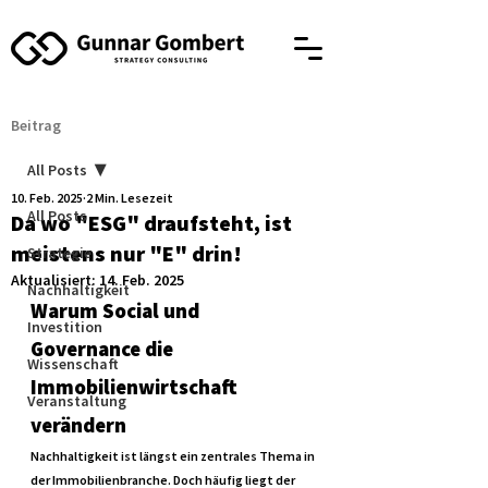
Beitrag
All Posts
10. Feb. 2025
2 Min. Lesezeit
All Posts
Da wo "ESG" draufsteht, ist
meistens nur "E" drin!
Strategie
Aktualisiert:
14. Feb. 2025
Nachhaltigkeit
Warum Social und 
Investition
Governance die 
Wissenschaft
Immobilienwirtschaft 
Veranstaltung
verändern
Nachhaltigkeit ist längst ein zentrales Thema in 
der Immobilienbranche. Doch häufig liegt der 