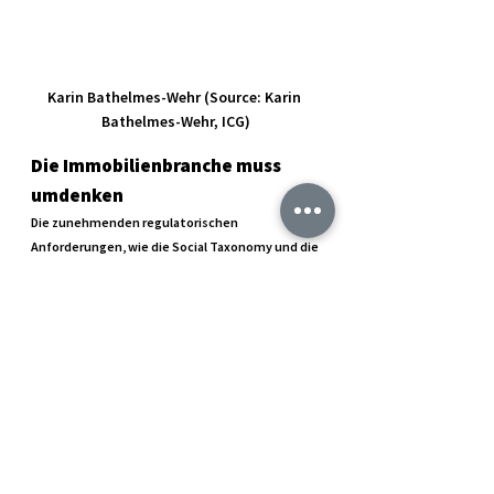
Karin Bathelmes-Wehr (Source: Karin 
Bathelmes-Wehr, ICG)
Die Immobilienbranche muss 
umdenken
Die zunehmenden regulatorischen 
Anforderungen, wie die Social Taxonomy und die 
Sustainable Finance-Regulierung, machen 
deutlich: ESG ist kein Trend, sondern eine 
Notwendigkeit. Unternehmen müssen sich 
aktiv mit Social und Corporate Governance 
auseinandersetzen, um langfristig 
wettbewerbsfähig zu bleiben.
Gunnar Gombert STRATEGY CONSULTING 
unterstützt Unternehmen als Spezialist für 
den Immobiliensektor in den Bereichen 