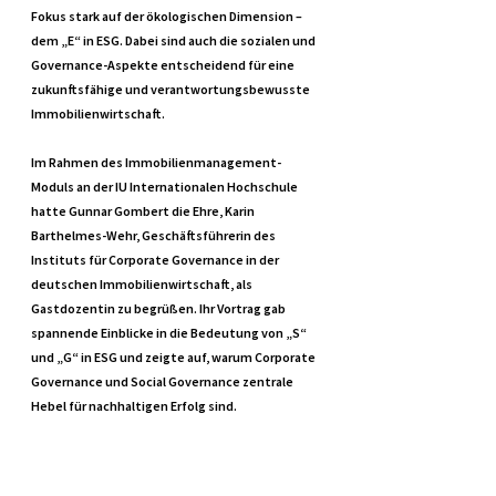
Fokus stark auf der ökologischen Dimension – 
dem „E“ in ESG. Dabei sind auch die sozialen und 
Governance-Aspekte entscheidend für eine 
zukunftsfähige und verantwortungsbewusste 
Immobilienwirtschaft.
Im Rahmen des Immobilienmanagement-
Moduls an der IU Internationalen Hochschule 
hatte Gunnar Gombert die Ehre, Karin 
Barthelmes-Wehr, Geschäftsführerin des 
Instituts für Corporate Governance in der 
deutschen Immobilienwirtschaft, als 
Gastdozentin zu begrüßen. Ihr Vortrag gab 
spannende Einblicke in die Bedeutung von „S“ 
und „G“ in ESG und zeigte auf, warum Corporate 
Governance und Social Governance zentrale 
Hebel für nachhaltigen Erfolg sind.