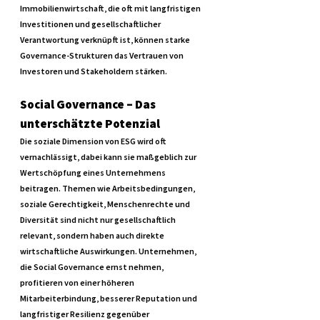
Immobilienwirtschaft, die oft mit langfristigen 
Investitionen und gesellschaftlicher 
Verantwortung verknüpft ist, können starke 
Governance-Strukturen das Vertrauen von 
Investoren und Stakeholdern stärken.
Social Governance – Das 
unterschätzte Potenzial
Die soziale Dimension von ESG wird oft 
vernachlässigt, dabei kann sie maßgeblich zur 
Wertschöpfung eines Unternehmens 
beitragen. Themen wie Arbeitsbedingungen, 
soziale Gerechtigkeit, Menschenrechte und 
Diversität sind nicht nur gesellschaftlich 
relevant, sondern haben auch direkte 
wirtschaftliche Auswirkungen. Unternehmen, 
die Social Governance ernst nehmen, 
profitieren von einer höheren 
Mitarbeiterbindung, besserer Reputation und 
langfristiger Resilienz gegenüber 