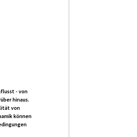
flusst - von
über hinaus. 
ität von 
namik können 
bedingungen 