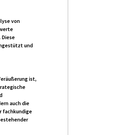
alyse von
werte 
 Diese 
ngestützt und 
eräußerung ist, 
trategische 
d 
ern auch die 
r fachkundige 
bestehender 