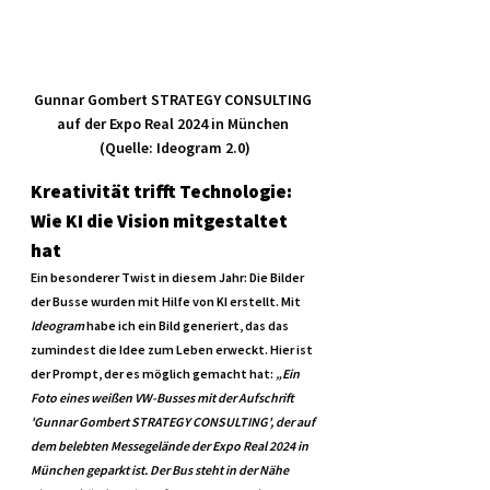
Gunnar Gombert STRATEGY CONSULTING 
auf der Expo Real 2024 in München 
(Quelle: Ideogram 2.0)
Kreativität trifft Technologie: 
Wie KI die Vision mitgestaltet 
hat
Ein besonderer Twist in diesem Jahr: Die Bilder 
der Busse wurden mit Hilfe von KI erstellt. Mit 
Ideogram
 habe ich ein Bild generiert, das das 
zumindest die Idee zum Leben erweckt. Hier ist 
der Prompt, der es möglich gemacht hat: 
„Ein 
Foto eines weißen VW-Busses mit der Aufschrift 
'Gunnar Gombert STRATEGY CONSULTING', der auf 
dem belebten Messegelände der Expo Real 2024 in 
München geparkt ist. Der Bus steht in der Nähe 